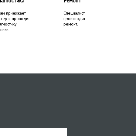
агностика
Ремонт
вам приезжает
Специалист
стер и проводит
производит
агностику
ремонт.
ники.