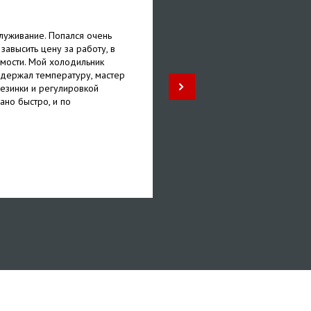
Яна
луживание. Попался очень
Спасибо за быстрое обслу
 завысить цену за работу, в
машинки. Проблема была в
мости. Мой холодильник
сливать воду. Оказалось чт
 держал температуру, мастер
Несмотря на то что у меня 
езинки и регулировкой
наличии, мне его быстрень
ано быстро, и по
гарантию на год.
5
/ 5