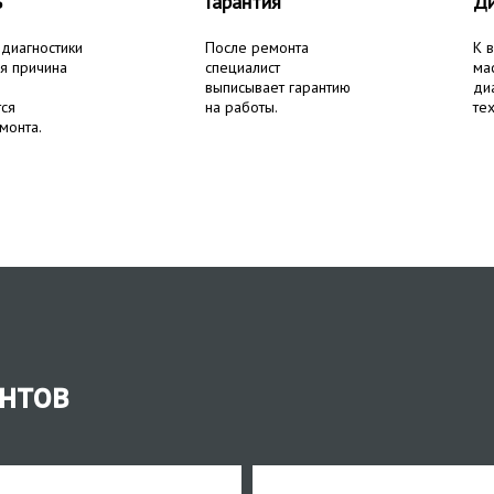
ь
Гарантия
Ди
 диагностики
После ремонта
К 
я причина
специалист
ма
выписывает гарантию
ди
тся
на работы.
тех
монта.
нтов