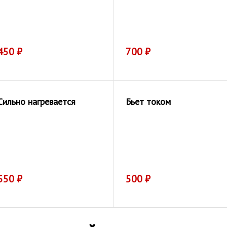
450
₽
700
₽
Сильно нагревается
Бьет током
550
₽
500
₽