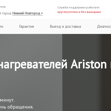
ентр
Служба поддержки работает
круглосуточно и без выходных
й город
Нижний Новгород >
ти
Гарантия
Выезд и доставка
Диагнос
агревателей Ariston
 минут.
ень обращения.