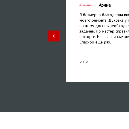
Арина
ли без проблем. дали
Я безмерно благодарна ин
 мне не придется
моего ремонта. Духовка у 
о, мастер дал пару советов
поэтому достать необходи
 сервис и его мастеров!
задачей. Но мастер справил
восторге. И запчасти съезди
Спасибо еще раз.
5
/ 5