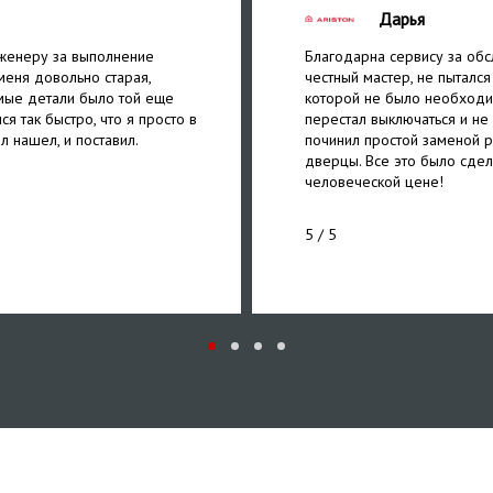
Дарья
женеру за выполнение
Благодарна сервису за обс
меня довольно старая,
честный мастер, не пытался
мые детали было той еще
которой не было необходи
ся так быстро, что я просто в
перестал выключаться и не
л нашел, и поставил.
починил простой заменой р
дверцы. Все это было сдел
человеческой цене!
5
/ 5