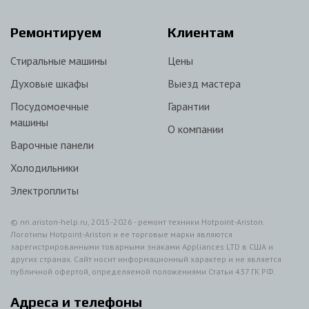
Ремонтируем
Клиентам
Стиральные машины
Цены
Духовые шкафы
Выезд мастера
Посудомоечные
Гарантии
машины
О компании
Варочные панели
Холодильники
Электроплиты
© nn.ariston-help.ru, 2015-2026 - ремонт техники Hotpoint-Ariston.
Логотипы Hotpoint-Ariston и ее торговые марки являются
зарегистрированными товарными знаками Appliances LTD в США и
других странах. Сайт носит информационный характер и не является
публичной офертой, определяемой положениями Статьи 437 ГК РФ.
Адреса и телефоны