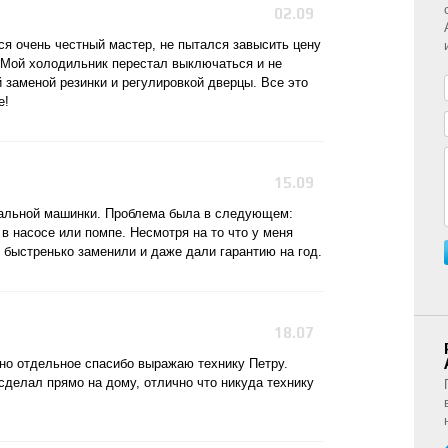
02.09
я очень честный мастер, не пытался завысить цену
. Мой холодильник перестал выключаться и не
 заменой резинки и регулировкой дверцы. Все это
е!
15.09
ральной машинки. Проблема была в следующем:
в насосе или помпе. Несмотря на то что у меня
о быстренько заменили и даже дали гарантию на год.
18.07
 но отдельное спасибо выражаю технику Петру.
сделал прямо на дому, отлично что никуда технику