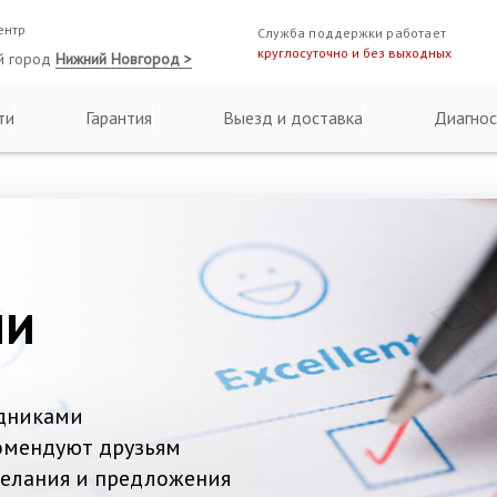
ентр
Служба поддержки работает
круглосуточно и без выходных
й город
Нижний Новгород >
ти
Гарантия
Выезд и доставка
Диагнос
ии
дниками
омендуют друзьям
желания и предложения